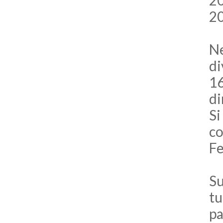
20
20
Ne
di
16
di
Si
co
Fe
Su
tu
pa