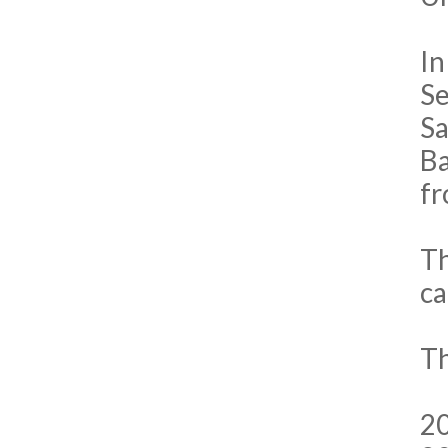
In
Se
Sa
Ba
fr
Th
ca
Th
20