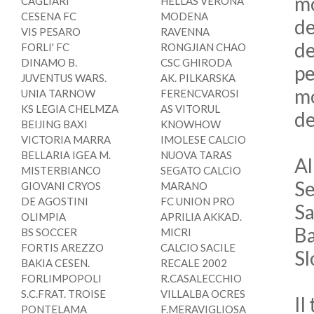
mo
CAGLIARI
HELLAS VERONA
CESENA FC
MODENA
de
VIS PESARO
RAVENNA
de
FORLI' FC
RONGJIAN CHAO
DINAMO B.
CSC GHIRODA
pe
JUVENTUS WARS.
AK. PILKARSKA
mo
UNIA TARNOW
FERENCVAROSI
KS LEGIA CHELMZA
AS VITORUL
de
BEIJING BAXI
KNOWHOW
VICTORIA MARRA
IMOLESE CALCIO
BELLARIA IGEA M.
NUOVA TARAS
Al
MISTERBIANCO
SEGATO CALCIO
Se
GIOVANI CRYOS
MARANO
DE AGOSTINI
FC UNION PRO
Sa
OLIMPIA
APRILIA AKKAD.
Ba
BS SOCCER
MICRI
FORTIS AREZZO
CALCIO SACILE
Sl
BAKIA CESEN.
RECALE 2002
FORLIMPOPOLI
R.CASALECCHIO
S.C.FRAT. TROISE
VILLALBA OCRES
Il
PONTELAMA
F.MERAVIGLIOSA