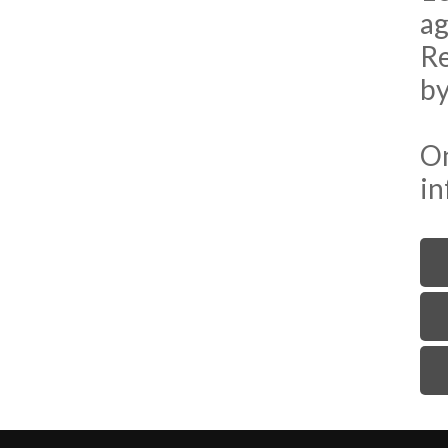
ag
Re
by
On
in