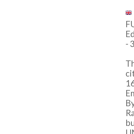
FU
E
- 
Th
ci
16
Em
By
Ra
bu
U