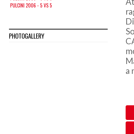
At
PULCINI 2006 - 5 VS 5
ra
Di
So
PHOTOGALLERY
CA
mo
Ma
a 