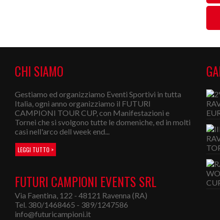
CHI SIAMO
GA
Gestiamo ed organizziamo Eventi Sportivi in tutta
Italia, ogni anno organizziamo il FUTURI
CAMPIONI TOUR CUP, con Manifestazioni e
Tornei che si svolgono tutte le domeniche, ed in molti
casi nell'arco dell week end...
LEGGI TUTTO >
FUTURI CAMPIONI EVENTS SRL
Via Faentina, 122 - 48121 Ravenna (RA)
Tel. 380/1468465 - 389/1247586
info@futuricampioni.it