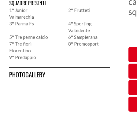
ca
SQUADRE PRESENTI
sq
1° Junior
2° Frutteti
Valmarechia
3° Parma Fs
4° Sporting
Valbidente
5° Tre penne calcio
6° Sampierana
7° Tre fiori
8° Promosport
Fiorentino
9° Predappio
PHOTOGALLERY