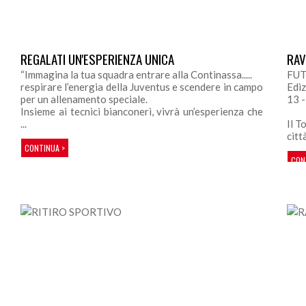
REGALATI UN'ESPERIENZA UNICA
RAV
“Immagina la tua squadra entrare alla Continassa.....
FUT
respirare l’energia della Juventus e scendere in campo
Edi
per un allenamento speciale.
13 
Insieme ai tecnici bianconeri, vivrà un’esperienza che
...
Il T
città
CONTINUA >
CON