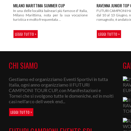
MILANO MARITTIMA SUMMER CUP
RAVENNA JUNIOR TOP 
In una delle località balneari più famose d' Italia,
FUTURI CAMPIONI HA 
Milano Marittima, nota per la sua vocazione
dal 10 al 13 Giugno, 
turistica e molto frequentata ...
romagnolo, è andato in 
LEGGI TUTTO >
LEGGI TUTTO >
CHI SIAMO
GA
Gestiamo ed organizziamo Eventi Sportivi in tutta
Italia, ogni anno organizziamo il FUTURI
CAMPIONI TOUR CUP, con Manifestazioni e
Tornei che si svolgono tutte le domeniche, ed in molti
casi nell'arco dell week end...
LEGGI TUTTO >